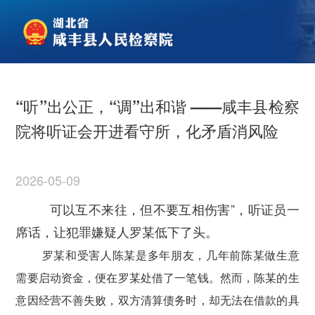
“听”出公正，“调”出和谐 ——咸丰县检察
院将听证会开进看守所，化矛盾消风险
2026-05-09
可以互不来往，但不要互相伤害”，听证员一
席话，让犯罪嫌疑人罗某低下了头。
罗某和受害人陈某是多年朋友，几年前陈某做生意
需要启动资金，便在罗某处借了一笔钱。然而，陈某的生
意因经营不善失败，双方清算债务时，却无法在借款的具