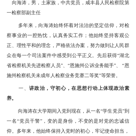
向海涛，男，土家族，中共党员，咸丰县人民检察院第
一检察部副主任
多年来，向海涛
始终怀着对法治的坚定信仰，对检
察事业的
一腔热忱
，认真务实工作；他始终坚持客观公
正、理性平和的理念，严格依法办案，努力做到让人民群
众在每一个司法案件中感受到公平正义。
先后获得
“湖北
省检察机关先进检察人员”、“恩施州公诉业务能手”、 “恩
施州检察机关未成年人检察业务竞赛二等奖”
等荣誉。
一、
讲政治，守初心，在思想行动上体现政治素
养。
向海涛
在
大学期间入党
到现在
，从一名
“学生党员”到
一名“党员干警”，变的是身份，不变的是对党的忠诚信
仰。多年来，他始终保持入党时的初心，牢记使命担当，