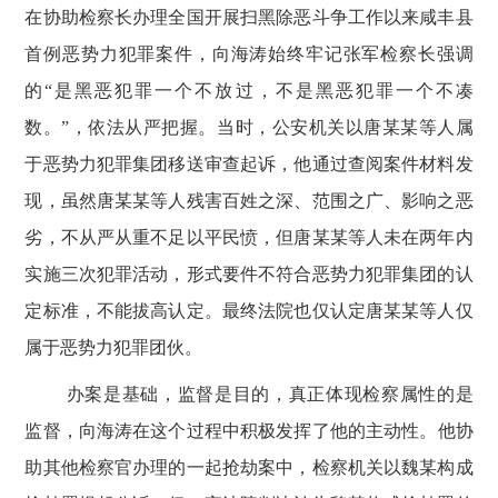
在协助检察长办理全国开展扫黑除恶斗争工作以来咸丰县
首例恶势力犯罪案件，
向海涛始终牢记
张军检察长强调
的
“是黑恶犯罪一个不放过，不是黑恶犯罪一个不凑
数
。
”，依法从严把握。当时，公安机关以唐某某等人属
于恶势力犯罪集团移送审查起诉，他通过查阅案件材料发
现，虽然唐某某等人残害百姓之深、范围之广、影响之恶
劣，不从严从重不足以平民愤，但唐某某等人未在两年内
实施三次犯罪活动，形式要件不符合恶势力犯罪集团的认
定标准，不能拔高认定。最终法院也仅认定唐某某等人仅
属于恶势力犯罪团伙。
办案是基础，监督是目的，真正体现检察属性的是
监督，
向海涛在这个过程中
积极发挥
了他的主动性
。
他
协
助
其他
检察官办理的一起抢劫案中，检察机关以魏某构成