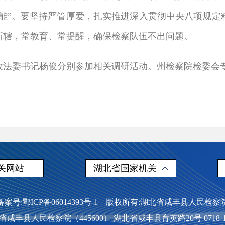
势能”。要坚持严管厚爱，扎实推进深入贯彻中央八项规
所辖，常教育、常提醒，确保检察队伍不出问题。
政法委书记杨俊分别参加相关调研活动。州检察院检委会
关网站
湖北省国家机关
备案号:鄂ICP备06014393号-1 版权所有:湖北省咸丰县人民检察
省咸丰县人民检察院（445600） 湖北省咸丰县育英路20号 0718-12