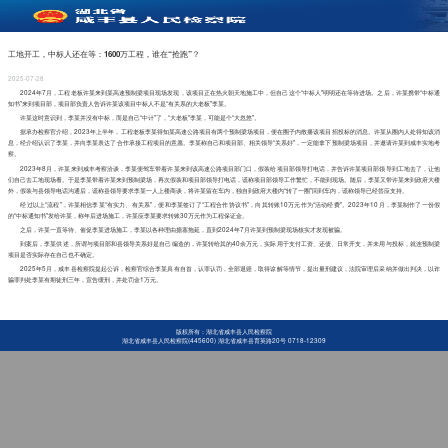
工地开工，中标人还在等：1600万工程，谁在“抢跑”？
2025-07-28
2024年7月，工程老板许某来到某高速预制梁项目现场发现，该项目正在热火朝天地施工中，但自己这个“中标人”明明还在等待进场。之后，许某携带“中标通
知书”来到项目部，项目部负责人告诉许某该项目中标人不是“有关系的大老板”李某。
许某这时意识到，李某并没有中标，而是自己“中计”了，“大老板”李某，可能是个“大忽悠”。
据承办检察官介绍，
2023年上半年，工程老板李某得知某高速公路项目有两个预制梁场项目，便在圈子内散播该项目招投标的消息。许某从圈内人处得知该消
息，经介绍认识了李某，并向李某表达了合作承接工程项目的意愿。李某称自己和项目部、相关领导“关系好”，一定能拿下预制梁场项目，并邀请许某到咸丰实地考
察。
2023年8月，许某来到咸丰考察洽谈，李某便驾车带着许某来到该高速公路项目部门口，假装给项目部领导打电话，并告诉许某项目部领导到工地去了，让他
们自己去工地现场看。于是李某带着许某来到预制梁场，再次假装和项目部领导打电话，谎称项目部领导工作繁忙，不能到现场。随后，李某又带许某来到政府大楼
外，假装与县领导电话沟通后，谎称县领导要求李某一人上楼商谈，将许某留在车内，独自到政府大楼内“转了一圈”回到车内，谎称领导已经答应支持。
经过以上“流程”，许某相信李某“有实力、有关系”，便和李某签订了“工程合作协议书”，向其转账10万元作为“活动经费”。2023年10月，李某制作了一份假
的“中标通知书”发给许某，称年后进场施工，许某应李某要求转账30万元作为工程保证金。
之后，许某一直等待、催促李某进场施工，李某以各种理由搪塞拖延，直到
2024年7月许某到预制梁现场核实才发现被骗。
到案后，李某供述，所谓与项目部和县领导关系好是自己编造的，许某转给其的
40余万元，实际用于支付工资、还债、日常开支，并未用与投标，就连预制梁
项目是否实际存在自己也不确定。
2025年5月，咸丰县检察院提起公诉，检察官综合李某具有自首，认罪认罚，全部退赔，取得谅解等情节，提出量刑建议，法院审理后采纳并做出判决，以诈
骗罪判处李某有期徒刑三年，宣告缓刑，并处罚金1万元。
版权所有：湖北省咸丰县人民检察院
湖北省咸丰县人民检察院(445600) 湖北省咸丰县育英路20号 0718-12309