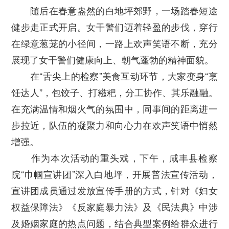
随后在春意盎然的白地坪郊野，一场踏春短途
健步走正式开启。女干警们迈着轻盈的步伐，穿行
在绿意葱茏的小径间，一路上欢声笑语不断，充分
展现了女干警们健康向上、朝气蓬勃的精神面貌。
在“舌尖上的检察”美食互动环节，大家变身“烹
饪达人”，包饺子、打糍粑，分工协作、其乐融融。
在充满温情和烟火气的氛围中，同事间的距离进一
步拉近，队伍的凝聚力和向心力在欢声笑语中悄然
增强。
作为本次活动的重头戏，下午，咸丰县检察
院“巾帼宣讲团”深入白地坪，开展普法宣传活动，
宣讲团成员通过发放宣传手册的方式，针对《妇女
权益保障法》《反家庭暴力法》及《民法典》中涉
及婚姻家庭的热点问题，结合典型案例给群众进行